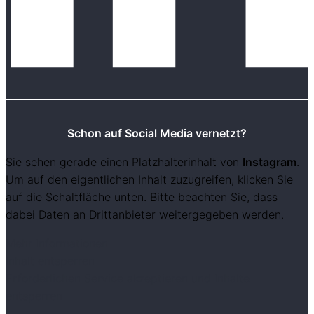
Schon auf Social Media vernetzt?
Sie sehen gerade einen Platzhalterinhalt von
Instagram
.
Um auf den eigentlichen Inhalt zuzugreifen, klicken Sie
auf die Schaltfläche unten. Bitte beachten Sie, dass
dabei Daten an Drittanbieter weitergegeben werden.
Mehr Informationen
Inhalt entsperren
Erforderlichen Service akzeptieren und Inhalte
entsperren