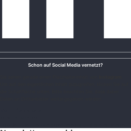
Schon auf Social Media vernetzt?
Sie sehen gerade einen Platzhalterinhalt von
Instagram
.
Um auf den eigentlichen Inhalt zuzugreifen, klicken Sie auf
die Schaltfläche unten. Bitte beachten Sie, dass dabei
Daten an Drittanbieter weitergegeben werden.
Mehr Informationen
Inhalt entsperren
Erforderlichen Service akzeptieren und Inhalte entsperren